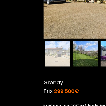
Grenay
Prix
299 500€