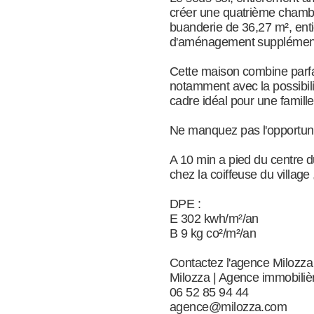
créer une quatrième chamb
buanderie de 36,27 m², enti
d'aménagement supplément
Cette maison combine parfai
notamment avec la possibili
cadre idéal pour une famill
Ne manquez pas l'opportunit
A 10 min a pied du centre du
chez la coiffeuse du village
DPE :
E 302 kwh/m²/an
B 9 kg co²/m²/an
Contactez l'agence Milozza 
Milozza | Agence immobiliè
06 52 85 94 44
agence@milozza.com