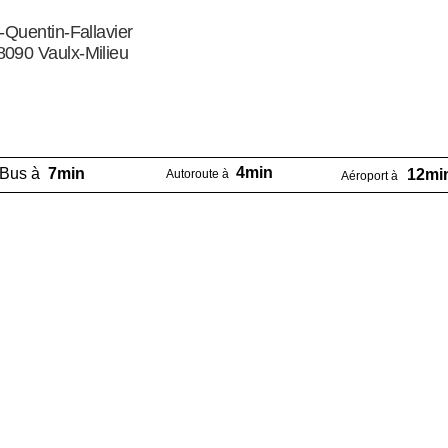
-Quentin-Fallavier
8090 Vaulx-Milieu
4min
Bus à
7min
12mi
Autoroute à
Aéroport à