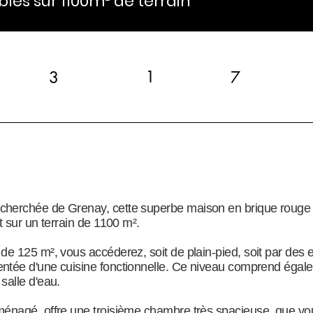
les sur 1100m² de terrain
1
3
7
herchée de Grenay, cette superbe maison en brique rouge e
t sur un terrain de 1100 m².
de 125 m², vous accéderez, soit de plain-pied, soit par des e
entée d'une cuisine fonctionnelle. Ce niveau comprend éga
salle d'eau.
ménagé, offre une troisième chambre très spacieuse, que vou