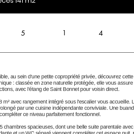
èces 141 m2
1
5
4
ble, au sein d'une petite copropriété privée, découvrez cett
ique : classée en zone naturelle protégée, elle vous assure tr
tions, avec l'étang de Saint Bonnet pour voisin direct.
8 m² avec rangement intégré sous l'escalier vous accueille.
rolongé par une cuisine indépendante conviviale. Une buan
compléter ce niveau parfaitement fonctionnel.
 5 chambres spacieuses, dont une belle suite parentale avec
ante et un WC séparé viennent compléter cet espace nuit, p